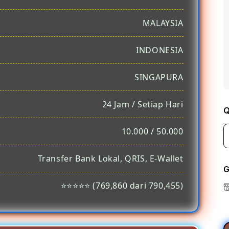
MALAYSIA
INDONESIA
SINGAPURA
24 Jam / Setiap Hari
Q
10.000 / 50.000
Transfer Bank Lokal, QRIS, E-Wallet
G
⭐⭐⭐⭐⭐ (769,860 dari 790,455)