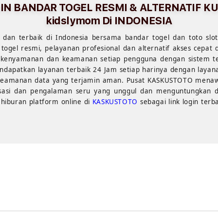
IN BANDAR TOGEL RESMI & ALTERNATIF KU
kidslymom Di INDONESIA
 dan terbaik di Indonesia bersama bandar togel dan toto slot
togel resmi, pelayanan profesional dan alternatif akses cepa
 kenyamanan dan keamanan setiap pengguna dengan sistem ter
endapatkan layanan terbaik 24 Jam setiap harinya dengan laya
ko keamanan data yang terjamin aman. Pusat KASKUSTOTO menawa
sasi dan pengalaman seru yang unggul dan menguntungkan di 
 hiburan platform online di
KASKUSTOTO
sebagai link login terba