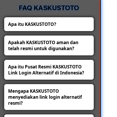
BANDAR
BANDAR
FAQ KASKUSTOTO
TOGEL
TOGEL
RESMI
RESMI
&
&
Apa itu KASKUSTOTO?
ALTERNATIF
ALTERNATIF
KUASA
KUASA
TOTO
TOTO
KASKUSTOTO adalah platform terbaik
Apakah KASKUSTOTO aman dan
SLOT
SLOT
dan resmi di Indonesia yang
telah resmi untuk digunakan?
TERBAIK
TERBAIK
menyediakan akses login link
By
By
alternatif resmi dengan sistem
Ya, KASKUSTOTO dilengkapi fitur
kidslymom
kidslymom
modern, cepat, dan aman untuk para
Apa itu Pusat Resmi KASKUSTOTO
sistem keamanan terbaru yang
Di
Di
pengguna di tahun 2026 bagi para
Link Login Alternatif di Indonesia?
dirancang untuk melindungi data dan
INDONESIA
INDONESIA
pengguna bandar togel dan toto slot
aktivitas pengguna serta telah resmi
terbaik hari ini.
KASKUSTOTO merupakan platform
di Indonesia.
Mengapa KASKUSTOTO
hiburan online populer yang
menyediakan link login alternatif
menyediakan link login alternatif
resmi?
resmi untuk memudahkan pengguna
mengakses layanan dengan cepat,