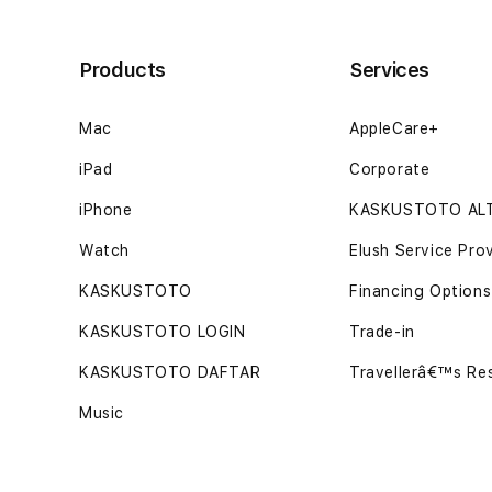
Products
Services
Mac
AppleCare+
iPad
Corporate
iPhone
KASKUSTOTO ALT
Watch
Elush Service Pro
KASKUSTOTO
Financing Options
KASKUSTOTO LOGIN
Trade-in
KASKUSTOTO DAFTAR
Travellerâ€™s Re
Music