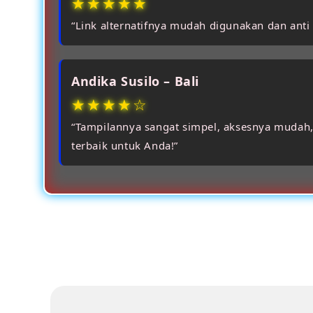
★★★★★
“Link alternatifnya mudah digunakan dan anti 
Andika Susilo – Bali
★★★★☆
“Tampilannya sangat simpel, aksesnya mudah,
terbaik untuk Anda!”