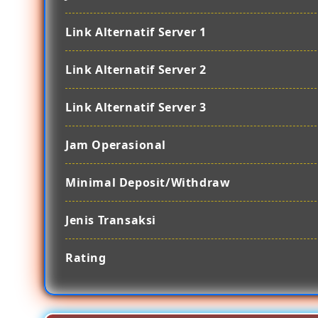
Link Alternatif Server 1
Link Alternatif Server 2
Link Alternatif Server 3
Jam Operasional
Minimal Deposit/Withdraw
Jenis Transaksi
Rating