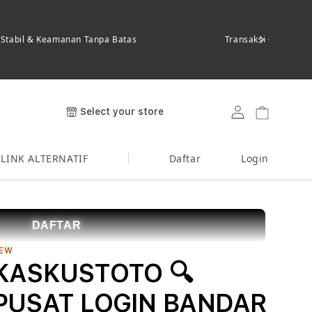
n Stabil & Keamanan Tanpa Batas
Transaksi Cepat & 
Select your store
Log in
Cart
LINK ALTERNATIF
Daftar
Login
DAFTAR
EW
KASKUSTOTO 🔍
PUSAT LOGIN BANDAR